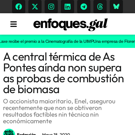
 recibe el premio a la Cinematografía de la UIMP
Una empresa de Florentino P
A central térmica de As
Tendencias
Pontes aínda non supera
Memoria Histórica
as probas de combustión
de biomasa
Gastronomía
O accionista maioritario, Enel, asegurou
recentemente que non se obtiveron
Escenarios
resultados factibles nin técnica nin
económicamente
Sostenibilidad
Redacción
Mayo 18, 2020