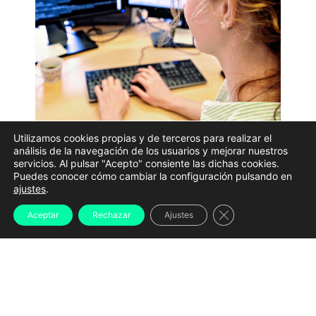
Utilizamos cookies propias y de terceros para realizar el
En Galicia se realizan cada semana unas 128.000 horas
análisis de la navegación de los usuarios y mejorar nuestros
servicios. Al pulsar "Acepto" consiente las dichas cookies.
extraordinarias sin remunerar, según los datos de
Puedes conocer cómo cambiar la configuración pulsando en
CCOO
ajustes
.
Cada semana se realizan en Galicia alrededor de
Cerrar el banner d
Aceptar
Rechazar
Ajustes
347.000 horas extraordinarias
. Una parte
importante acaba, sin embargo, fuera de la nómina y
tampoco se devuelve en forma de descanso. En
concreto, unas
128.000 horas semanales, el 36,8%
del total, no reciben compensación alguna
, según un