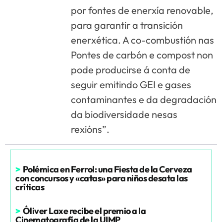
por fontes de enerxía renovable,
para garantir a transición
enerxética. A co-combustión nas
Pontes de carbón e compost non
pode producirse á conta de
seguir emitindo GEI e gases
contaminantes e da degradación
da biodiversidade nesas
rexións”.
>
Polémica en Ferrol: una Fiesta de la Cerveza
con concursos y «catas» para niños desata las
críticas
>
Óliver Laxe recibe el premio a la
Cinematografía de la UIMP