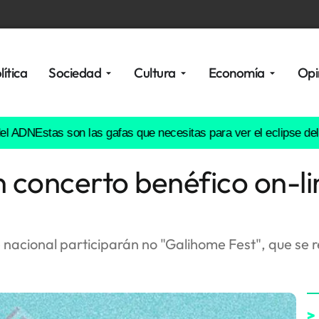
lítica
Sociedad
Cultura
Economía
Opi
N
Estas son las gafas que necesitas para ver el eclipse del 12 d
n concerto benéfico on-li
 nacional participarán no "Galihome Fest", que se 
>