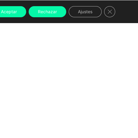
Cerrar el ban
Aceptar
Rechazar
Ajustes