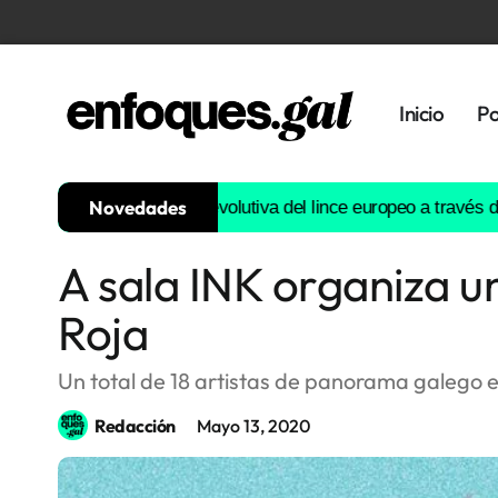
Inicio
Po
Novedades
onstruirá la historia evolutiva del lince europeo a través del AD
A sala INK organiza u
Tendencias
Roja
Memoria
Histórica
Un total de 18 artistas de panorama galego e
Redacción
Mayo 13, 2020
Gastronomía