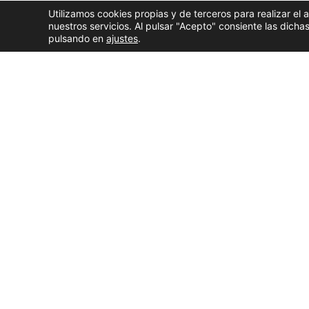
Utilizamos cookies propias y de terceros para realizar el 
nuestros servicios. Al pulsar "Acepto" consiente las dic
pulsando en
ajustes
.
El
Concello da Coruña
ha publicado este miércole
el próximo 12 de agosto
, el día del gran eclipse 
restricciones de tráfico
, los
espacios habilitados
añadido
, las
medidas para hostelería
y
diversas
aglomeraciones a las que se verá expuesta la ciud