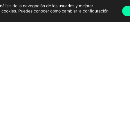
análisis de la navegación de los usuarios y mejorar
has cookies. Puedes conocer cómo cambiar la configuración
s el bando municipal que establece las
normas para
solar. En este documento se detallan todas las
 para la observación
, el
transporte público
 recomendaciones de seguridad
antes las posibles
ad.