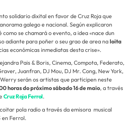
to solidario dixital en favor de Cruz Roja que
panorama galego e nacional. Según explicaron
 é como se chamará o evento, a idea «nace dun
so adiante para poñer o seu grao de area na
loita
ias económicas inmediatas desta crise».
Alejandra Pais & Boris, Cinema, Compota, Federato,
Graver, Juanfran, DJ Mou, DJ Mr. Cong, New York,
 Werry serán os artistas que participen neste
00 horas do próximo sábado 16 de maio
, a través
de
Cruz Roja Ferrol
.
oitar pola radio a través da emisora musical
 en Ferrol.