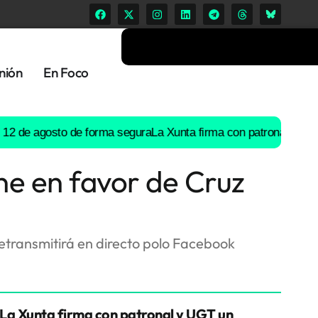
nión
En Foco
e agosto de forma segura
La Xunta firma con patronal y UGT un pr
ne en favor de Cruz
retransmitirá en directo polo Facebook
La Xunta firma con patronal y UGT un