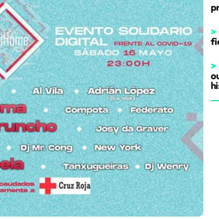
p
>
fi
>
o
hi