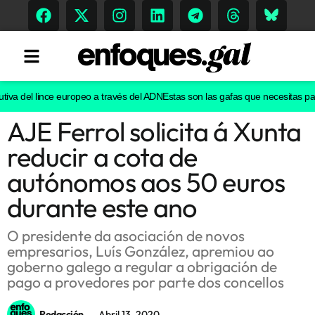
iva del lince europeo a través del ADN
Estas son las gafas que necesitas para 
AJE Ferrol solicita á Xunta
Tendencias
reducir a cota de
Memoria Histórica
autónomos aos 50 euros
durante este ano
Gastronomía
O presidente da asociación de novos
empresarios, Luís González, apremiou ao
Escenarios
goberno galego a regular a obrigación de
pago a provedores por parte dos concellos
Sostenibilidad
Redacción
Abril 13, 2020