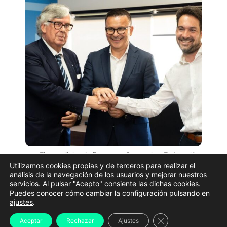
El conselleiro de Emprego, Comercio e Emigración,
José González, junto al presidente de la CEG, Juan
Utilizamos cookies propias y de terceros para realizar el
Manuel Vieites , y el secretario xeral de UGT, Cristóbal
análisis de la navegación de los usuarios y mejorar nuestros
Medeiros | XUNTA DE GALICIA
servicios. Al pulsar "Acepto" consiente las dichas cookies.
Puedes conocer cómo cambiar la configuración pulsando en
ajustes
.
La Xunta de Galicia, la Confederación de
Empresarios de Galicia (CEG) y UGT-Galicia han
Cerrar el banner d
Aceptar
Rechazar
Ajustes