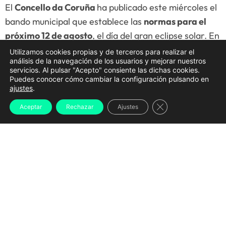
El
Concello da Coruña
ha publicado este miércoles el
bando municipal que establece las
normas para el
próximo 12 de agosto
, el día del gran eclipse solar. En
este documento se detallan todas las
restricciones
Utilizamos cookies propias y de terceros para realizar el
análisis de la navegación de los usuarios y mejorar nuestros
de tráfico
, los
espacios habilitados para la
servicios. Al pulsar "Acepto" consiente las dichas cookies.
observación
, el
transporte público añadido
, las
Puedes conocer cómo cambiar la configuración pulsando en
ajustes
.
medidas para hostelería
y
diversas
recomendaciones de seguridad
antes las posibles
Cerrar el banner d
Aceptar
Rechazar
Ajustes
aglomeraciones a las que se verá expuesta la ciudad.
A Coruña
será, tal y como indican en el documento
firmado por la alcaldesa, Inés Rey, la
ciudad europea
donde más tiempo podrá contemplarse el eclipse
total
. Es por ello que prevén una gran movilidad de
población y quieren garantizar a convivencia, la
seguridad y el funcionamiento de la ciudad durante