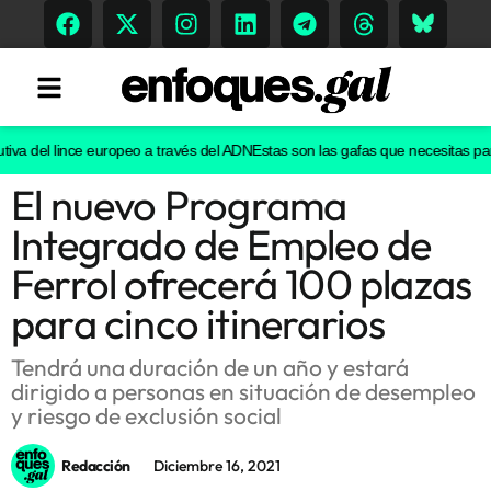
va del lince europeo a través del ADN
Estas son las gafas que necesitas para v
El nuevo Programa
Tendencias
Integrado de Empleo de
Memoria Histórica
Ferrol ofrecerá 100 plazas
para cinco itinerarios
Gastronomía
Tendrá una duración de un año y estará
dirigido a personas en situación de desempleo
Escenarios
y riesgo de exclusión social
Redacción
Diciembre 16, 2021
Sostenibilidad