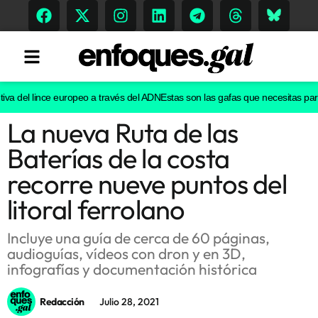
a del lince europeo a través del ADN
Estas son las gafas que necesitas para ve
La nueva Ruta de las
Tendencias
Baterías de la costa
Memoria Histórica
recorre nueve puntos del
litoral ferrolano
Gastronomía
Incluye una guía de cerca de 60 páginas,
audioguías, vídeos con dron y en 3D,
Escenarios
infografías y documentación histórica
Redacción
Julio 28, 2021
Sostenibilidad