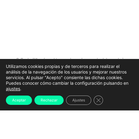
O Carballiño récord tapa pulpo más grande del mundo |
Concello do Carballiño
Utilizamos cookies propias y de terceros para realizar el
análisis de la navegación de los usuarios y mejorar nuestros
Pulpo, mejillones, lamprea o almejas compartirán
servicios. Al pulsar "Acepto" consiente las dichas cookies.
Puedes conocer cómo cambiar la configuración pulsando en
protagonismo con grandes conciertos, eventos de
ajustes
.
cultura urbana y romerías que convierten
Cerrar el banner d
Aceptar
Rechazar
Ajustes
prácticamente toda Galicia en un gran escenario
festivo. Estas son algunas de las citas más
destacadas.
Las grandes fiestas del