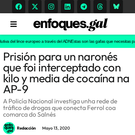
iva del lince europeo a través del ADN
Estas son las gafas que necesitas para 
Prisión para un naronés
Tendencias
que foi interceptado con
Memoria Histórica
kilo y media de cocaína na
AP-9
Gastronomía
A Policía Nacional investiga unha rede de
tráfico de drogas que conecta Ferrol coa
Escenarios
comarca do Salnés
Redacción
Mayo 13, 2020
Sostenibilidad