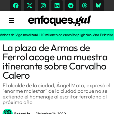
cos de Vigo movilizará 110 millones de euros
Borja Iglesias, Ana Peleteiro o A
La plaza de Armas de
Tendencias
Ferrol acoge una muestra
Memoria Histórica
itinerante sobre Carvalho
Calero
Gastronomía
El alcalde de la ciudad, Ángel Mato, expresó el
"enorme malestar" de la ciudad porque no se
Escenarios
extienda el homenaje al escritor ferrolano al
próximo año
Sostenibilidad
Redacción
Diciembre 14, 2020