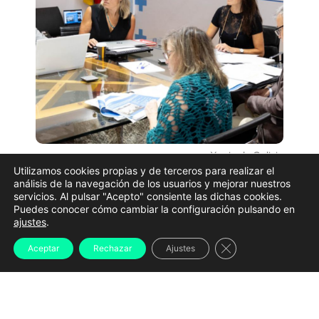
Xunta de Galicia
Utilizamos cookies propias y de terceros para realizar el
La Sociedad de Vivienda Pública de Galicia (Vipugal)
análisis de la navegación de los usuarios y mejorar nuestros
servicios. Al pulsar "Acepto" consiente las dichas cookies.
ha adjudicado a
Constructora San José
el contrato
Puedes conocer cómo cambiar la configuración pulsando en
para construir
264 viviendas de promoción pública
ajustes
.
en Xuxán
, en A Coruña, por un importe de
47,96
Cerrar el banner d
Aceptar
Rechazar
Ajustes
millones de euros
. La adjudicación fue autorizada el
pasado 31 de julio por el consejo de administración de
Vipugal.