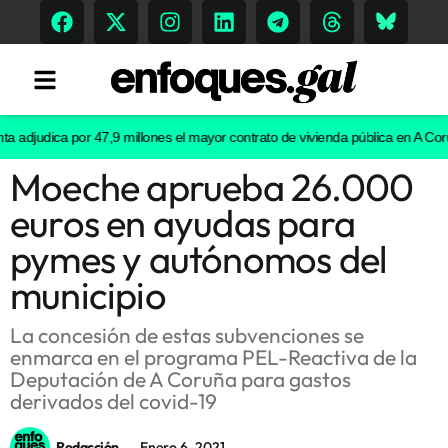
djudica por 47,9 millones el mayor contrato de vivienda pública en A Coruña
Moeche aprueba 26.000
Tendencias
euros en ayudas para
Memoria Histórica
pymes y autónomos del
municipio
Gastronomía
La concesión de estas subvenciones se
enmarca en el programa PEL-Reactiva de la
Escenarios
Deputación de A Coruña para gastos
derivados del covid-19
Sostenibilidad
Redacción
Enero 6, 2021