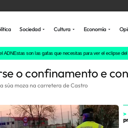
lítica
Sociedad
Cultura
Economía
Opi
N
Estas son las gafas que necesitas para ver el eclipse del 12 d
rse o confinamento e con
 da súa moza na carretera de Castro
>
p