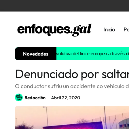
Inicio
Po
Novedades
onstruirá la historia evolutiva del lince europeo a través del AD
Denunciado por salta
Tendencias
Memoria
O conductor sufriu un accidente co vehículo
Histórica
Redacción
Abril 22, 2020
Gastronomía