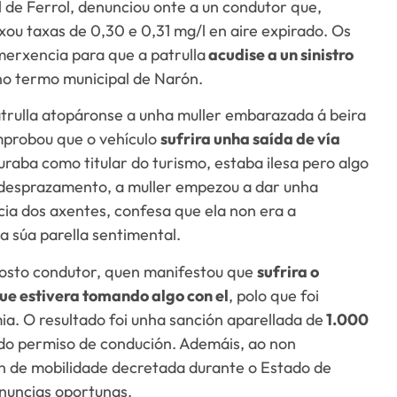
 de Ferrol, denunciou onte a un condutor que,
ou taxas de 0,30 e 0,31 mg/l en aire expirado. Os
erxencia para que a patrulla
acudise a un sinistro
o termo municipal de Narón.
trulla atopáronse a unha muller embarazada á beira
mprobou que o vehículo
sufrira unha saída de vía
uraba como titular do turismo, estaba ilesa pero algo
o desprazamento, a muller empezou a dar unha
ncia dos axentes, confesa que ela non era a
 súa parella sentimental.
posto condutor, quen manifestou que
sufrira o
que estivera tomando algo con el
, polo que foi
a. O resultado foi unha sanción aparellada de
1.000
do permiso de condución. Ademáis, ao non
ón de mobilidade decretada durante o Estado de
nuncias oportunas.