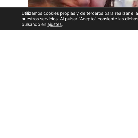
Utilizamos cookies propias y de terceros para realizar el 
nuestros servicios. Al pulsar "Acepto" consiente las dic
pulsando en
ajustes
.
El
Concello de Marín ha confirmado la identifica
familia residente en la localidad pontevedresa 
registrados en Venezuela el pasado mes de junio