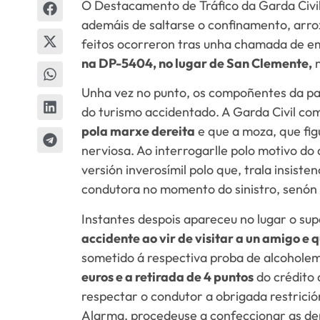
O Destacamento de Tráfico da Garda Civil
ademáis de saltarse o confinamento, arrox
feitos ocorreron tras unha chamada de em
na DP-5404, no lugar de San Clemente,
n
Unha vez no punto, os compoñentes da pa
do turismo accidentado. A Garda Civil co
pola marxe dereita
e que a moza, que fig
nerviosa. Ao interrogarlle polo motivo d
versión inverosímil polo que, trala insiste
condutora no momento do sinistro, senón a
Instantes despois apareceu no lugar o su
accidente ao vir de visitar a un amigo e 
sometido á respectiva proba de alcoholemi
euros e a retirada de 4 puntos
do crédito 
respectar o condutor a obrigada restrici
Alarma, procedeuse a confeccionar as de