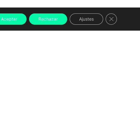
Cerrar el ban
Aceptar
Rechazar
Ajustes