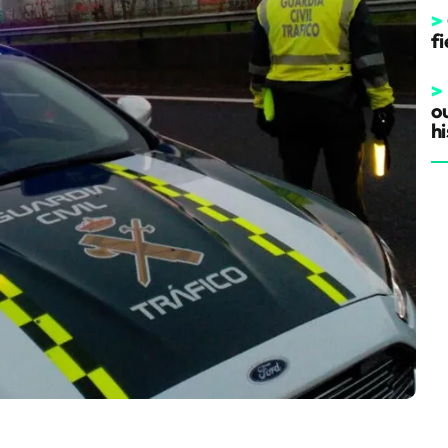
>
fi
>
o
hi