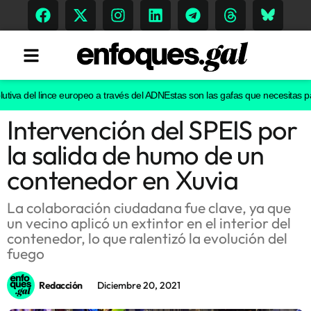
iva del lince europeo a través del ADN
Estas son las gafas que necesitas para
Intervención del SPEIS por
Tendencias
la salida de humo de un
Memoria Histórica
contenedor en Xuvia
La colaboración ciudadana fue clave, ya que
un vecino aplicó un extintor en el interior del
Gastronomía
contenedor, lo que ralentizó la evolución del
fuego
Escenarios
Redacción
Diciembre 20, 2021
Sostenibilidad