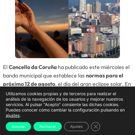
El
Concello da Coruña
ha publicado este miércoles el
bando municipal que establece las
normas para el
próximo 12 de agosto
, el día del gran eclipse solar. En
este documento se detallan todas las
restricciones
Utilizamos cookies propias y de terceros para realizar el
análisis de la navegación de los usuarios y mejorar nuestros
de tráfico
, los
espacios habilitados para la
servicios. Al pulsar "Acepto" consiente las dichas cookies.
observación
, el
transporte público añadido
, las
Puedes conocer cómo cambiar la configuración pulsando en
ajustes
.
medidas para hostelería
y
diversas
recomendaciones de seguridad
antes las posibles
Cerrar el banner d
Aceptar
Rechazar
Ajustes
aglomeraciones a las que se verá expuesta la ciudad.