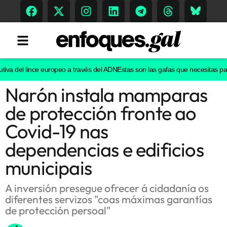
va del lince europeo a través del ADN
Estas son las gafas que necesitas para v
Narón instala mamparas
Tendencias
de protección fronte ao
Memoria Histórica
Covid-19 nas
dependencias e edificios
municipais
Gastronomía
Escenarios
A inversión presegue ofrecer á cidadanía os
diferentes servizos "coas máximas garantías
de protección persoal"
Sostenibilidad