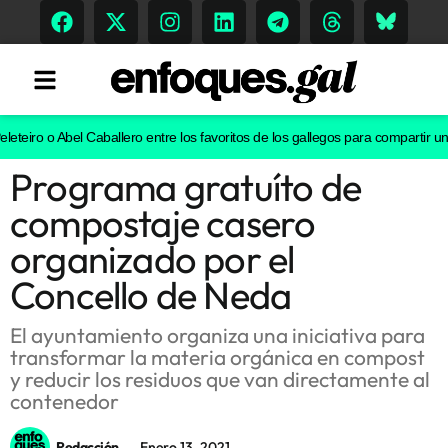
eiro o Abel Caballero entre los favoritos de los gallegos para compartir un vi
Programa gratuíto de
Tendencias
compostaje casero
Memoria Histórica
organizado por el
Concello de Neda
Gastronomía
El ayuntamiento organiza una iniciativa para
transformar la materia orgánica en compost
Escenarios
y reducir los residuos que van directamente al
contenedor
Sostenibilidad
Redacción
Enero 13, 2021