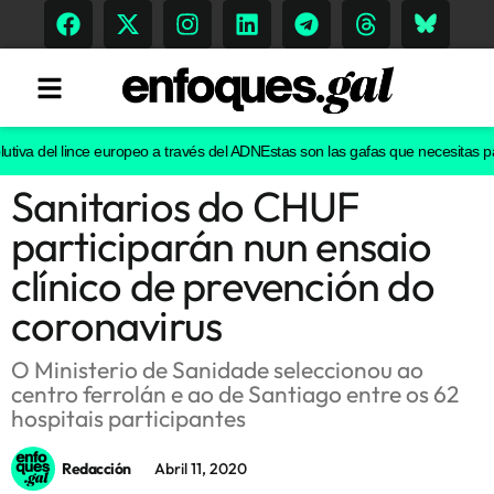
va del lince europeo a través del ADN
Estas son las gafas que necesitas para 
Sanitarios do CHUF
Tendencias
participarán nun ensaio
Memoria Histórica
clínico de prevención do
coronavirus
Gastronomía
O Ministerio de Sanidade seleccionou ao
centro ferrolán e ao de Santiago entre os 62
Escenarios
hospitais participantes
Redacción
Abril 11, 2020
Sostenibilidad