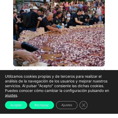
O Carballiño récord tapa pulpo más grande del mundo |
Concello do Carballiño
Utilizamos cookies propias y de terceros para realizar el
análisis de la navegación de los usuarios y mejorar nuestros
Pulpo, mejillones, lamprea o almejas compartirán
servicios. Al pulsar "Acepto" consiente las dichas cookies.
Puedes conocer cómo cambiar la configuración pulsando en
protagonismo con grandes conciertos, eventos de
ajustes
.
cultura urbana y romerías que convierten
Cerrar el banner d
Aceptar
Rechazar
Ajustes
prácticamente toda Galicia en un gran escenario
festivo. Estas son algunas de las citas más