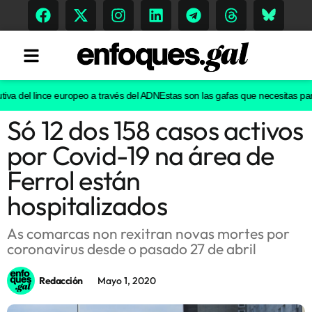
a del lince europeo a través del ADN
Estas son las gafas que necesitas para v
Só 12 dos 158 casos activos
Tendencias
por Covid-19 na área de
Memoria Histórica
Ferrol están
hospitalizados
Gastronomía
As comarcas non rexitran novas mortes por
coronavirus desde o pasado 27 de abril
Escenarios
Redacción
Mayo 1, 2020
Sostenibilidad