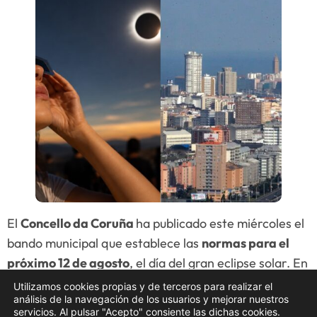
El
Concello da Coruña
ha publicado este miércoles el
bando municipal que establece las
normas para el
próximo 12 de agosto
, el día del gran eclipse solar. En
este documento se detallan todas las
restricciones
Utilizamos cookies propias y de terceros para realizar el
análisis de la navegación de los usuarios y mejorar nuestros
de tráfico
, los
espacios habilitados para la
servicios. Al pulsar "Acepto" consiente las dichas cookies.