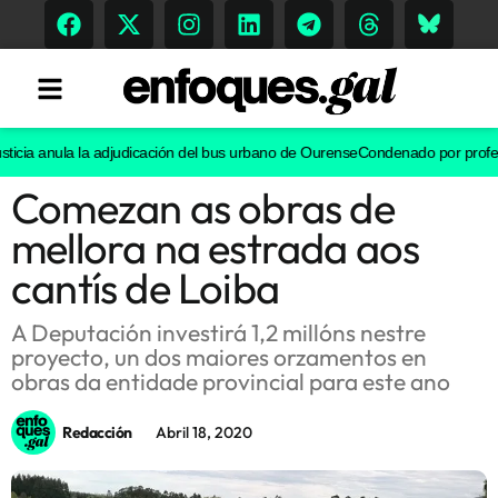
ia anula la adjudicación del bus urbano de Ourense
Condenado por proferir in
Comezan as obras de
Tendencias
mellora na estrada aos
Memoria Histórica
cantís de Loiba
A Deputación investirá 1,2 millóns nestre
proyecto, un dos maiores orzamentos en
Gastronomía
obras da entidade provincial para este ano
Escenarios
Redacción
Abril 18, 2020
Sostenibilidad