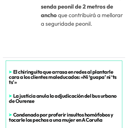
senda peonil de 2 metros de
ancho
que contribuirá a mellorar
a seguridade peonil.
>
El chiringuito que arrasa en redes al plantarle
cara a los clientes maleducados: «Ni ‘guapa’ ni ‘ts
ts'»
>
La justicia anula la adjudicación del bus urbano
de Ourense
>
Condenado por proferir insultos homófobos y
tocarle los pechos a una mujer en A Coruña