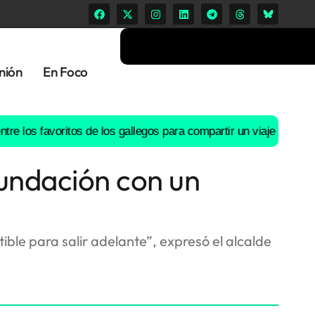
nión
En Foco
 favoritos de los gallegos para compartir un viaje en coche
El río
fundación con un
ible para salir adelante”, expresó el alcalde