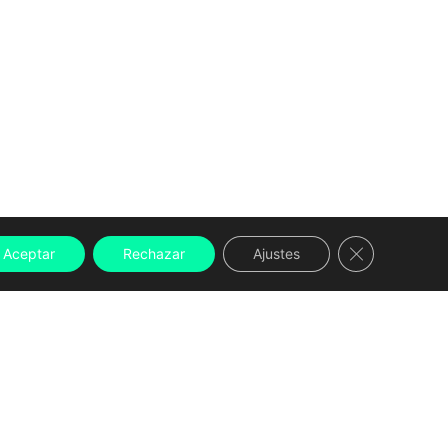
Cerrar el ban
Aceptar
Rechazar
Ajustes