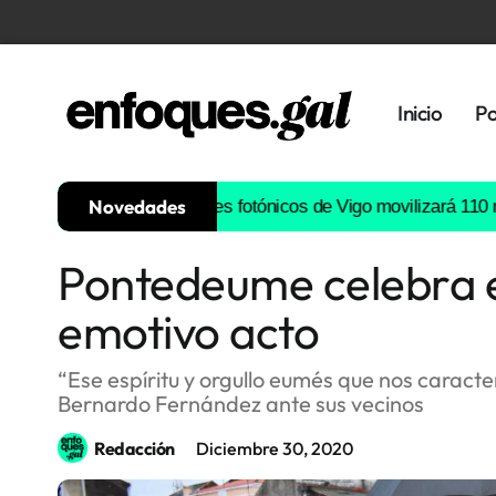
Inicio
Po
Novedades
ta de semiconductores fotónicos de Vigo movilizará 110 millones
Pontedeume celebra el
Tendencias
emotivo acto
Memoria
Histórica
“Ese espíritu y orgullo eumés que nos caracte
Bernardo Fernández ante sus vecinos
Gastronomía
Redacción
Diciembre 30, 2020