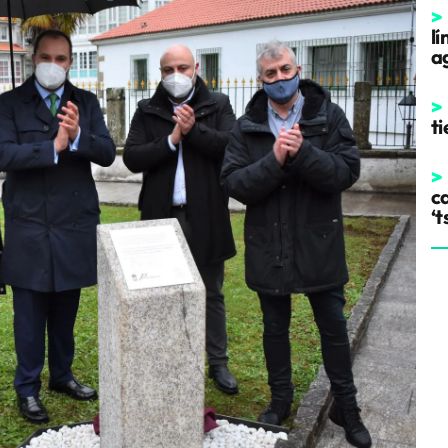
>
l
a
>
t
>
ca
‘t