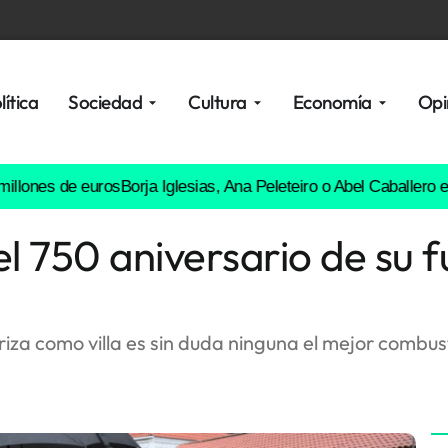
lítica
Sociedad
Cultura
Economía
Opi
 de euros
Borja Iglesias, Ana Peleteiro o Abel Caballero entre los
 750 aniversario de su 
riza como villa es sin duda ninguna el mejor combust