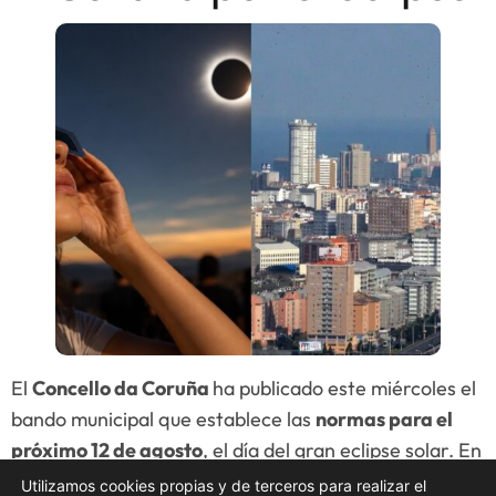
El
Concello da Coruña
ha publicado este miércoles el
bando municipal que establece las
normas para el
próximo 12 de agosto
, el día del gran eclipse solar. En
este documento se detallan todas las
restricciones
Utilizamos cookies propias y de terceros para realizar el