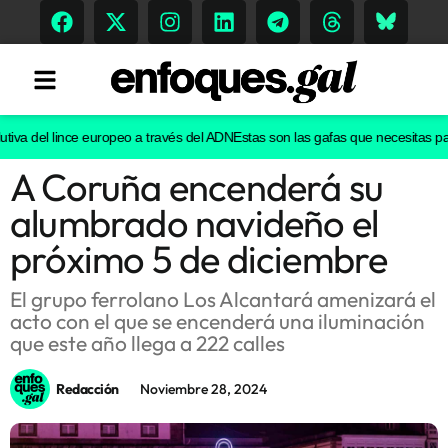
iva del lince europeo a través del ADN
Estas son las gafas que necesitas para 
A Coruña encenderá su
Tendencias
alumbrado navideño el
Memoria Histórica
próximo 5 de diciembre
El grupo ferrolano Los Alcantará amenizará el
acto con el que se encenderá una iluminación
Gastronomía
que este año llega a 222 calles
Escenarios
Redacción
Noviembre 28, 2024
Sostenibilidad