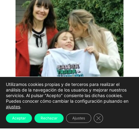
Utilizamos cookies propias y de terceros para realizar el
análisis de la navegación de los usuarios y mejorar nuestros
La vicepresidenta segunda del Gobierno y ministra de
servicios. Al pulsar "Acepto" consiente las dichas cookies.
Puedes conocer cómo cambiar la configuración pulsando en
Trabajo, Yolanda Díaz, ha recibido un regalo muy
ajustes
.
especial estas Navidades
: una camiseta de la marca
Cerrar el banner d
Aceptar
Rechazar
Ajustes
gallega Brétemas con el lema «Galega
traballadora».