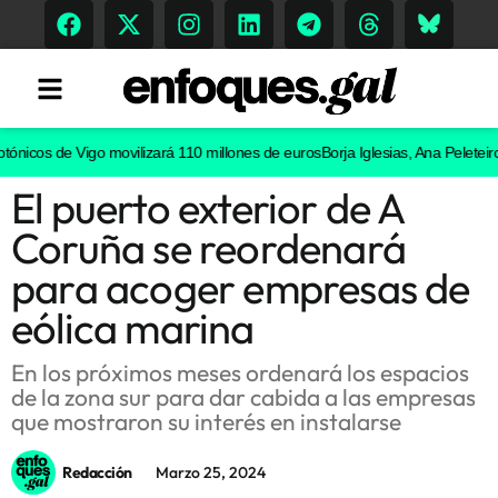
icos de Vigo movilizará 110 millones de euros
Borja Iglesias, Ana Peleteiro o 
El puerto exterior de A
Tendencias
Coruña se reordenará
Memoria Histórica
para acoger empresas de
eólica marina
Gastronomía
En los próximos meses ordenará los espacios
de la zona sur para dar cabida a las empresas
Escenarios
que mostraron su interés en instalarse
Redacción
Marzo 25, 2024
Sostenibilidad