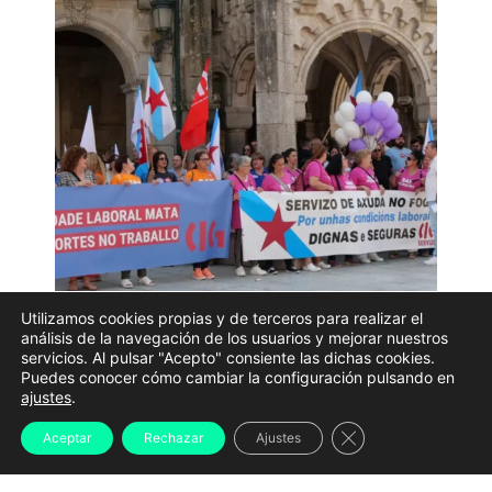
Utilizamos cookies propias y de terceros para realizar el
Traballadoras do SAF na mobilziación no Porriño | CIG
análisis de la navegación de los usuarios y mejorar nuestros
servicios. Al pulsar "Acepto" consiente las dichas cookies.
Puedes conocer cómo cambiar la configuración pulsando en
Un ano despois do asasinato de Teresa, auxiliar do
ajustes
.
Servizo de Axuda no Fogar (SAF) no Porriño, as súas
Cerrar el banner d
Aceptar
Rechazar
Ajustes
compañeiras volven mobilizarse para sinalar a
ausencia de normativa que ampare ás traballadoras