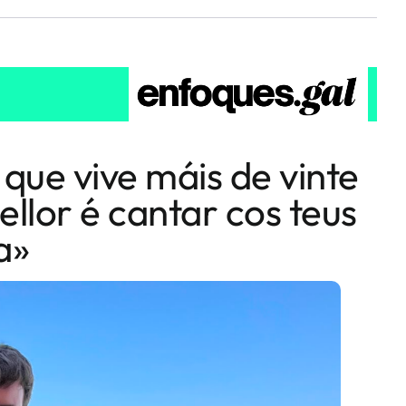
 que vive máis de vinte
ellor é cantar cos teus
a»