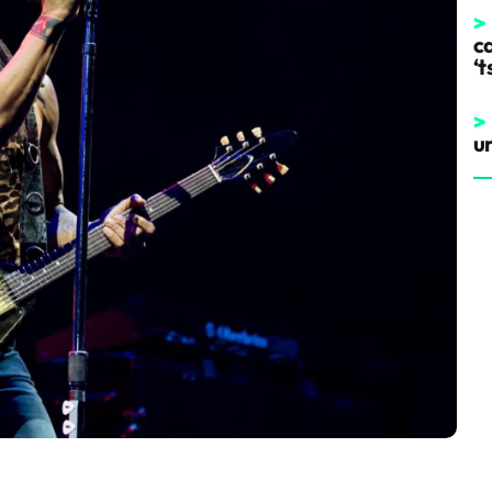
>
ca
‘t
>
u