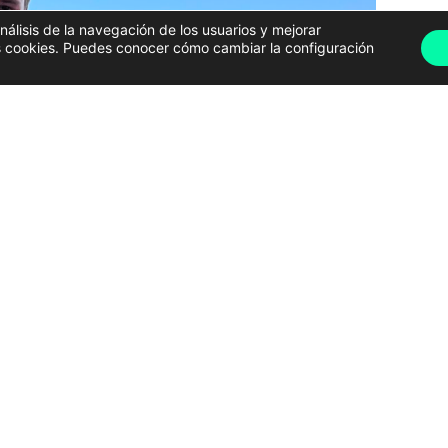
análisis de la navegación de los usuarios y mejorar
has cookies. Puedes conocer cómo cambiar la configuración
da súa colección de vasos de grandes citas musicais | Enfoques
 festivais. É o caso de
Iago Piñeiro
ou, como ben se
alego que asegura asistir a
máis de 20 festivais