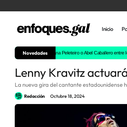
Inicio
Po
Novedades
 euros
Borja Iglesias, Ana Peleteiro o Abel Caballero entre los fa
Lenny Kravitz actuará
Tendencias
Memoria
La nueva gira del cantante estadounidense h
Histórica
Redacción
Octubre 18, 2024
Gastronomía