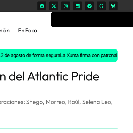
nión
En Foco
agosto de forma segura
La Xunta firma con patronal y UGT un pre
 del Atlantic Pride
rporaciones: Shego, Morreo, Raúl, Selena Leo,