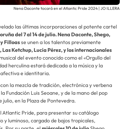
Nena Daconte tocará en el Atlantic Pride 2024 | JO ILLERA
elado las últimas incorporaciones al potente cartel
oruña del 7 al 14 de julio. Nena Daconte, Shego,
y Filloas
se unen a los talentos previamente
 Las Ketchup, Lucía Pérez, y los internacionales
musical del evento conocido como el «Orgullo del
dad herculina estará dedicada a la música y la
afectiva e identitaria.
con la mezcla de tradición, electrónica y verbena
la Fundación Luis Seoane, y de la mano del pop
 julio, en la Plaza de Pontevedra.
l Atlantic Pride, para presentar su catálogo
o y luminoso, cargado de bajos tropicales,
ís. Por su parte, el
miércoles 10 de julio
Shego,