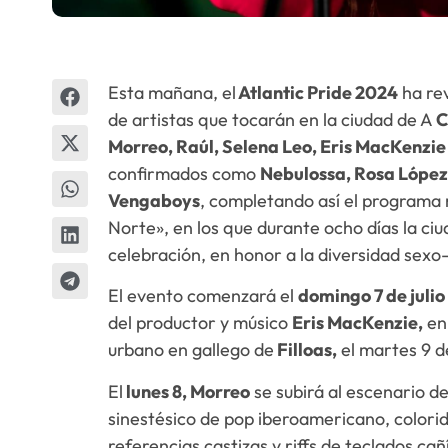
Esta mañana, el
Atlantic Pride 2024
ha rev
de artistas que tocarán en la ciudad de A
C
Morreo, Raúl, Selena Leo, Eris MacKenzie 
confirmados como
Nebulossa, Rosa López,
Vengaboys
, completando así el programa 
Norte», en los que durante ocho días la ciu
celebración, en honor a la diversidad sexo-
El evento comenzará el
domingo 7 de julio
del productor y músico
Eris MacKenzie,
en 
urbano en gallego de
Filloas,
el martes 9 de
El
lunes 8, Morreo
se subirá al escenario de
sinestésico de pop iberoamericano, colorid
referencias castizas y riffs de teclados cañ