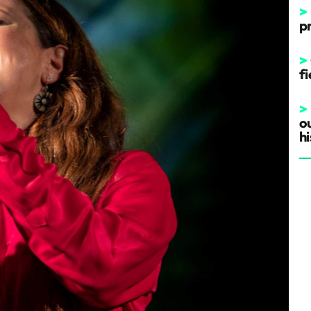
>
p
>
fi
>
o
hi