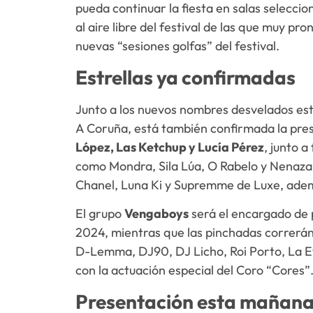
pueda continuar la fiesta en salas selecci
al aire libre del festival de las que muy pr
nuevas “sesiones golfas” del festival.
Estrellas ya confirmadas
Junto a los nuevos nombres desvelados es
A Coruña, está también confirmada la prese
López, Las Ketchup y Lucía Pérez
, junto a
como Mondra, Sila Lúa, O Rabelo y Nenaza
Chanel, Luna Ki y Supremme de Luxe, ademá
El grupo
Vengaboys
será el encargado de p
2024, mientras que las pinchadas correrán
D-Lemma, DJ90, DJ Licho, Roi Porto, La Et
con la actuación especial del Coro “Cores”
Presentación esta mañan