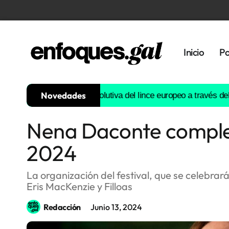
Inicio
Po
Novedades
struirá la historia evolutiva del lince europeo a través del ADN
E
Nena Daconte completa 
Tendencias
2024
Memoria
Histórica
La organización del festival, que se celebrará
Eris MacKenzie y Filloas
Gastronomía
Redacción
Junio 13, 2024