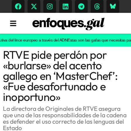
va del lince europeo a través del ADN
Estas son las gafas que necesitas para v
RTVE pide perdón por
Tendencias
«burlarse» del acento
Memoria Histórica
gallego en ‘MasterChef’:
«Fue desafortunado e
inoportuno»
Gastronomía
Escenarios
La directora de Originales de RTVE asegura
que una de las responsabilidades de la cadena
es defender el uso correcto de las lenguas del
Estado
Sostenibilidad