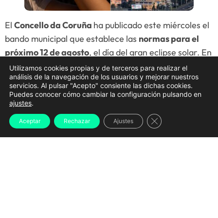
El
Concello da Coruña
ha publicado este miércoles el
bando municipal que establece las
normas para el
próximo 12 de agosto
, el día del gran eclipse solar. En
este documento se detallan todas las
restricciones
Utilizamos cookies propias y de terceros para realizar el
análisis de la navegación de los usuarios y mejorar nuestros
de tráfico
, los
espacios habilitados para la
servicios. Al pulsar "Acepto" consiente las dichas cookies.
observación
, el
transporte público añadido
, las
Puedes conocer cómo cambiar la configuración pulsando en
ajustes
.
medidas para hostelería
y
diversas
recomendaciones de seguridad
antes las posibles
Cerrar el banner d
Aceptar
Rechazar
Ajustes
aglomeraciones a las que se verá expuesta la ciudad.
A Coruña
será, tal y como indican en el documento
firmado por la alcaldesa, Inés Rey, la
ciudad europea
donde más tiempo podrá contemplarse el eclipse
total
. Es por ello que prevén una gran movilidad de
población y quieren garantizar a convivencia, la