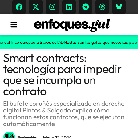
del lince europeo a través del ADN
Estas son las gafas que necesitas para ver 
Smart contracts:
Tendencias
tecnología para impedir
Memoria Histórica
que se incumpla un
contrato
Gastronomía
El bufete coruñés especializado en derecho
digital Pintos & Salgado explica cómo
Escenarios
funcionan estos contratos, que se ejecutan
automáticamente
Sostenibilidad
Redacción
Mayo 27, 2024