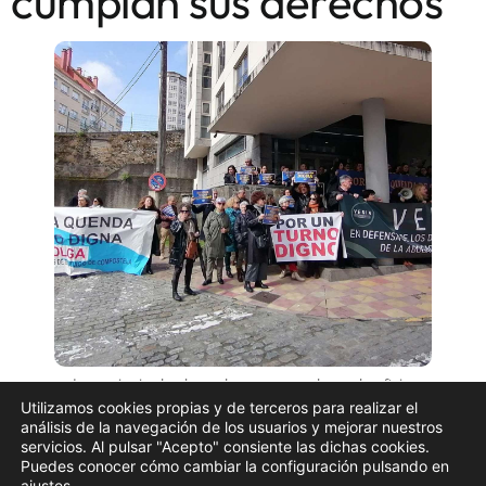
cumplan sus derechos
La protesta de abogados y procuradores de oficio en
Ferrol | EP
Utilizamos cookies propias y de terceros para realizar el
análisis de la navegación de los usuarios y mejorar nuestros
Abogados y procuradores del turno de oficio de
servicios. Al pulsar "Acepto" consiente las dichas cookies.
Puedes conocer cómo cambiar la configuración pulsando en
Ferrol se han manifestado este miércoles por las
ajustes
.