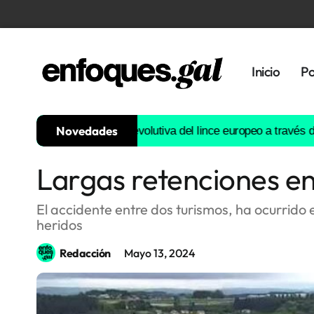
Inicio
Po
Novedades
onstruirá la historia evolutiva del lince europeo a través del AD
Largas retenciones en 
Tendencias
Memoria
El accidente entre dos turismos, ha ocurrido 
Histórica
heridos
Redacción
Mayo 13, 2024
Gastronomía