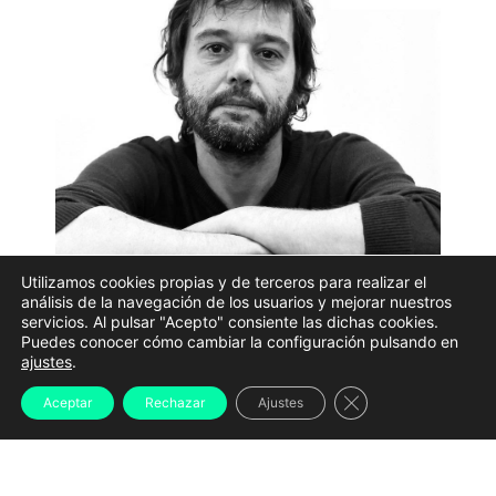
Utilizamos cookies propias y de terceros para realizar el
análisis de la navegación de los usuarios y mejorar nuestros
TEXTO: Nicolás Vidal | FOTO: Kiko Delgado
servicios. Al pulsar "Acepto" consiente las dichas cookies.
Puedes conocer cómo cambiar la configuración pulsando en
—AÍ. Como estás a vivir a recepción da túa
ajustes
.
longametraxe “La Parra”?
Cerrar el banner d
Aceptar
Rechazar
Ajustes
—AC.
Desconectado de cifras. Hai a quen lle gusta e
a outros, máis pro Netflix, non tanto. Temos un
problema estrutural no cinema. Hai a opción de