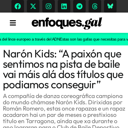
l lince europeo a través del ADN
Estas son las gafas que necesitas para ver el
Narón Kids: “A paixón que
Tendencias
sentimos na pista de baile
Memoria Histórica
vai máis alá dos títulos que
podiamos conseguir”
Gastronomía
A compañía de danza coreográfica campiona
do mundo chámase Narón Kids. Dirixidas por
Escenarios
Román Romero, estas once rapazas e un rapaz
acadaron hai un par de meses o prestixioso
título en Tarragona, aínda que xa durante o
ano lograran para o Club de Baile Deportivo
Sostenibilidad