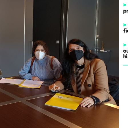
>
p
>
fi
>
o
hi