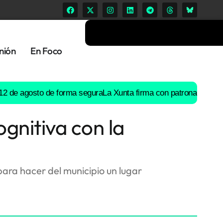
nión
En Foco
 agosto de forma segura
La Xunta firma con patronal y UGT un pre
ognitiva con la
para hacer del municipio un lugar