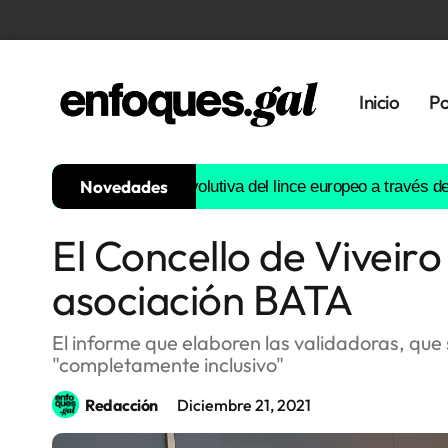
Inicio
Po
Novedades
nstruirá la historia evolutiva del lince europeo a través del ADN
El Concello de Viveiro
Tendencias
asociación BATA
Memoria
Histórica
El informe que elaboren las validadoras, que 
"completamente inclusivo"
Gastronomía
Redacción
Diciembre 21, 2021