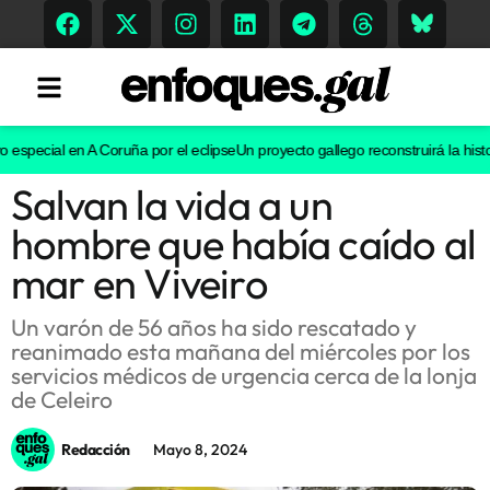
especial en A Coruña por el eclipse
Un proyecto gallego reconstruirá la histori
Salvan la vida a un
Tendencias
hombre que había caído al
Memoria Histórica
mar en Viveiro
Un varón de 56 años ha sido rescatado y
reanimado esta mañana del miércoles por los
Gastronomía
servicios médicos de urgencia cerca de la lonja
de Celeiro
Escenarios
Redacción
Mayo 8, 2024
Sostenibilidad