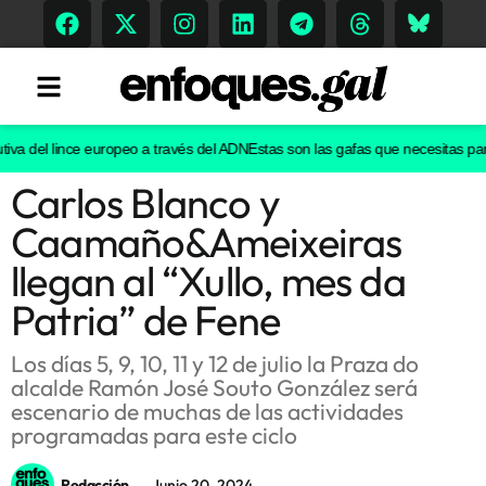
va del lince europeo a través del ADN
Estas son las gafas que necesitas para v
Carlos Blanco y
Tendencias
Caamaño&Ameixeiras
Memoria Histórica
llegan al “Xullo, mes da
Patria” de Fene
Gastronomía
Los días 5, 9, 10, 11 y 12 de julio la Praza do
alcalde Ramón José Souto González será
Escenarios
escenario de muchas de las actividades
programadas para este ciclo
Sostenibilidad
Redacción
Junio 20, 2024