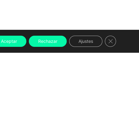
Cerrar el ban
Aceptar
Rechazar
Ajustes