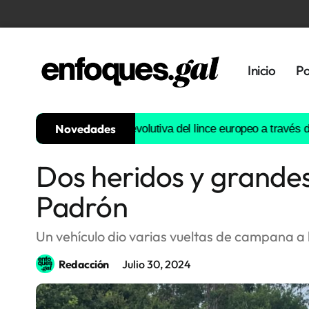
Inicio
Po
Novedades
construirá la historia evolutiva del lince europeo a través del A
Dos heridos y grandes
Tendencias
Padrón
Memoria
Histórica
Un vehículo dio varias vueltas de campana a l
Redacción
Julio 30, 2024
Gastronomía