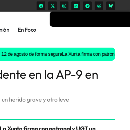
nión
En Foco
de agosto de forma segura
La Xunta firma con patronal y UGT un 
dente en la AP-9 en
 un herido grave y otro leve
La Xunta firma con patronal y UGT un