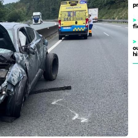
p
>
fi
>
o
hi