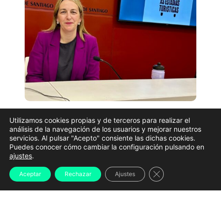
El
Concello de Santiago
ha recaudado
1.759.452,21
Utilizamos cookies propias y de terceros para realizar el
euros
gracias al impuesto sobre las estancias
análisis de la navegación de los usuarios y mejorar nuestros
servicios. Al pulsar "Acepto" consiente las dichas cookies.
turísticas durante los
primeros nueve meses de
Puedes conocer cómo cambiar la configuración pulsando en
ajustes
.
aplicación
de esta tasa, en vigor desde el
1 de
octubre de 2025
. Así lo dio a conocer este miércoles
Cerrar el banner d
Aceptar
Rechazar
Ajustes
la concejala de Turismo,
Míriam Louzao
, durante la
presentación de la imagen identificativa que
utilizarán las iniciativas financiadas con estos fondos.