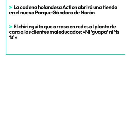
>
La cadena holandesa Action abrirá una tienda
en el nuevo Parque Gándara de Narón
>
El chiringuito que arrasa en redes al plantarle
cara a los clientes maleducados: «Ni ‘guapa’ ni ‘ts
ts'»