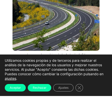
Imagen de archivo de la Autovía A-54, que une
Santiago y Lugo | MITMA
Utilizamos cookies propias y de terceros para realizar el
análisis de la navegación de los usuarios y mejorar nuestros
La conexión por autovía entre Santiago de
servicios. Al pulsar "Acepto" consiente las dichas cookies.
Puedes conocer cómo cambiar la configuración pulsando en
Compostela y Lugo está a punto de hacerse realidad:
ajustes
.
el delegado del Gobierno en Galicia, Pedro Blanco,
Cerrar el banner d
Aceptar
Rechazar
Ajustes
confirmó que
la A-54 entrará en funcionamiento
completo este verano
, una vez concluyan las obras
del último tramo.