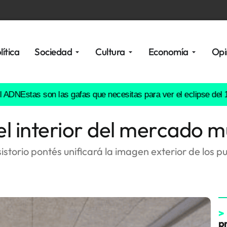
lítica
Sociedad
Cultura
Economía
Opi
stas son las gafas que necesitas para ver el eclipse del 12 de 
l interior del mercado m
storio pontés unificará la imagen exterior de los pu
>
p