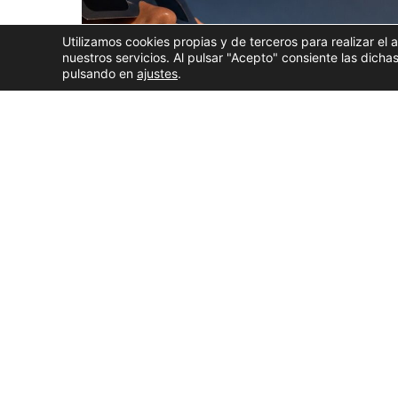
Utilizamos cookies propias y de terceros para realizar el 
nuestros servicios. Al pulsar "Acepto" consiente las dic
pulsando en
ajustes
.
El
Concello da Coruña
ha publicado este miércole
el próximo 12 de agosto
, el día del gran eclipse 
restricciones de tráfico
, los
espacios habilitados
añadido
, las
medidas para hostelería
y
diversas