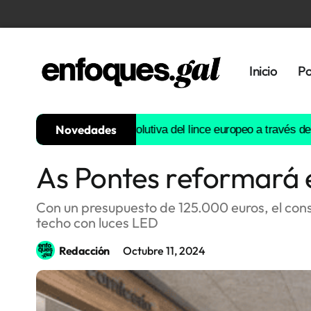
Inicio
Po
Novedades
struirá la historia evolutiva del lince europeo a través del ADN
E
As Pontes reformará e
Tendencias
Memoria
Con un presupuesto de 125.000 euros, el consi
Histórica
techo con luces LED
Redacción
Octubre 11, 2024
Gastronomía