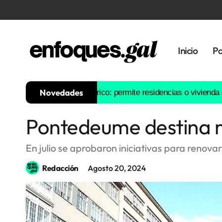
Inicio
Po
Novedades
 para su casco histórico: permite residencias o vivienda social y
Pontedeume destina me
Tendencias
Memoria
En julio se aprobaron iniciativas para renovar
Histórica
Redacción
Agosto 20, 2024
Gastronomía