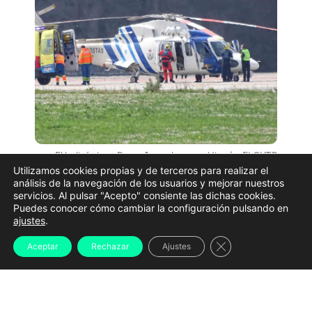
El helicóptero Pesca 1, con base en Vigo | @ELOYTP
Utilizamos cookies propias y de terceros para realizar el
Un hombre ha tenido que ser evacuado de un
análisis de la navegación de los usuarios y mejorar nuestros
servicios. Al pulsar "Acepto" consiente las dichas cookies.
palangrero gallego que trabajaba
a 130 millas de la
Puedes conocer cómo cambiar la configuración pulsando en
costa de Vigo
por el Servizo de Gardacostas de
ajustes
.
Galicia.
Cerrar el banner d
Aceptar
Rechazar
Ajustes
Los hechos tuvieron lugar este martes cuando el
tripulante evacuado se encontraba a bordo del
‘Nunca Es Tarde’, un pesquero con base en el Puerto