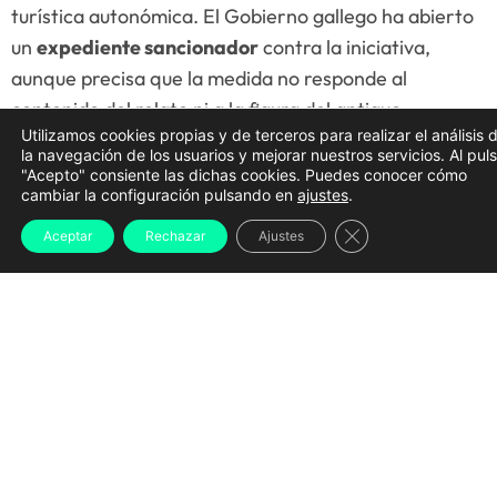
turística autonómica. El Gobierno gallego ha abierto
un
expediente sancionador
contra la iniciativa,
aunque precisa que la medida no responde al
contenido del relato ni a la figura del antiguo
Utilizamos cookies propias y de terceros para realizar el análisis 
narcotraficante, sino a la forma en la que se está
la navegación de los usuarios y mejorar nuestros servicios. Al pul
comercializando el producto.
"Acepto" consiente las dichas cookies. Puedes conocer cómo
cambiar la configuración pulsando en
ajustes
.
La inspección de Turismo concluye que la propuesta
Cerrar el banner d
Aceptar
Rechazar
Ajustes
reúne las características de un
paquete turístico
, ya
que incluye transporte, restauración y otros servicios
dentro de un mismo precio. Según la normativa
vigente, este tipo de actividades deben ser
organizadas y vendidas por una agencia de viajes
legalmente autorizada, requisito que, según la Xunta,
no cumple la empresa promotora.
El expediente se dirige contra
Pejurito S.L.U.
, la