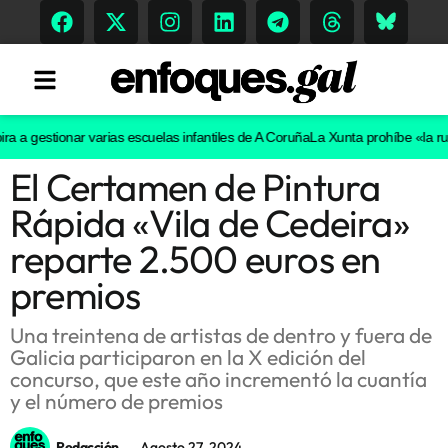
estionar varias escuelas infantiles de A Coruña
La Xunta prohíbe «la ruta de
El Certamen de Pintura
Tendencias
Rápida «Vila de Cedeira»
Memoria Histórica
reparte 2.500 euros en
premios
Gastronomía
Una treintena de artistas de dentro y fuera de
Galicia participaron en la X edición del
Escenarios
concurso, que este año incrementó la cuantía
y el número de premios
Sostenibilidad
Redacción
Agosto 27, 2024