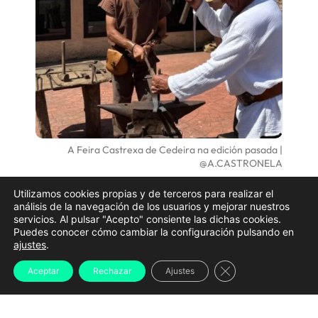
A Feira Castrexa de Cedeira na edición pasada |
@A.CASTRONELA
A segunda edición da
Feira Castrexa celebrarase
Utilizamos cookies propias y de terceros para realizar el
análisis de la navegación de los usuarios y mejorar nuestros
entre os días 26 e 28 de xuño
para achegar á
servicios. Al pulsar "Acepto" consiente las dichas cookies.
veciñanza ao legado do
castro do Sarridal
co
Puedes conocer cómo cambiar la configuración pulsando en
ajustes
.
mercado de artesáns no
Paseo da Mariña, a Eira dos
Cerrar el banner d
Nenxs e o campamento na praza Roxa
cunha
Aceptar
Rechazar
Ajustes
exposición de ferramentas, vestiario, xogos e
obradoiros.