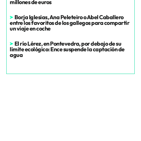
millones de euros
>
Borja Iglesias, Ana Peleteiro o Abel Caballero
entre los favoritos de los gallegos para compartir
un viaje en coche
>
El río Lérez, en Pontevedra, por debajo de su
límite ecológico: Ence suspende la captación de
agua