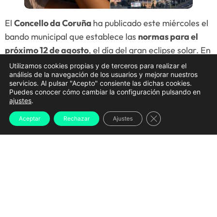
El
Concello da Coruña
ha publicado este miércoles el
bando municipal que establece las
normas para el
próximo 12 de agosto
, el día del gran eclipse solar. En
este documento se detallan todas las
restricciones
Utilizamos cookies propias y de terceros para realizar el
análisis de la navegación de los usuarios y mejorar nuestros
de tráfico
, los
espacios habilitados para la
servicios. Al pulsar "Acepto" consiente las dichas cookies.
observación
, el
transporte público añadido
, las
Puedes conocer cómo cambiar la configuración pulsando en
ajustes
.
medidas para hostelería
y
diversas
recomendaciones de seguridad
antes las posibles
Cerrar el banner d
Aceptar
Rechazar
Ajustes
aglomeraciones a las que se verá expuesta la ciudad.
A Coruña
será, tal y como indican en el documento
firmado por la alcaldesa, Inés Rey, la
ciudad europea
donde más tiempo podrá contemplarse el eclipse
total
. Es por ello que prevén una gran movilidad de
población y quieren garantizar a convivencia, la