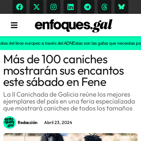
a del lince europeo a través del ADN
Estas son las gafas que necesitas para v
Más de 100 caniches
Tendencias
mostrarán sus encantos
Memoria Histórica
este sábado en Fene
La II Canichada de Galicia reúne los mejores
ejemplares del país en una feria especializada
Gastronomía
que mostrará caniches de todos los tamaños
Escenarios
Redacción
Abril 23, 2024
Sostenibilidad