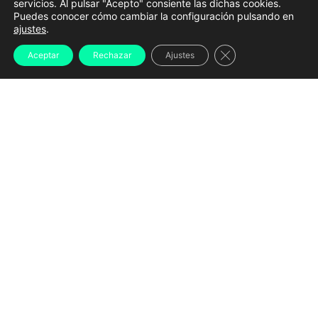
servicios. Al pulsar "Acepto" consiente las dichas cookies.
Puedes conocer cómo cambiar la configuración pulsando en
Socorristas en Valdoviño | Concello de Valdoviño
ajustes
.
O
Concello de Valdoviño
iniciou o proceso de
Cerrar el banner d
Aceptar
Rechazar
Ajustes
selección de persoal para o Servizo de Salvamento e
Socorrismo nas praias do municipio coa convocatoria
de
32 prazas de socorrista e unha de coordinador
de
cara á tempada estival de 2026.
As persoas interesadas poderán presentar a súa
solicitude
desde este martes 9 de xuño e durante
cinco días hábiles
, preferentemente a través da sede
electrónica municipal ou no Rexistro Xeral da casa
consistorial. As bases da convocatoria foron
publicadas no Boletín Oficial da Provincia (BOP).
Contratos para os meses de