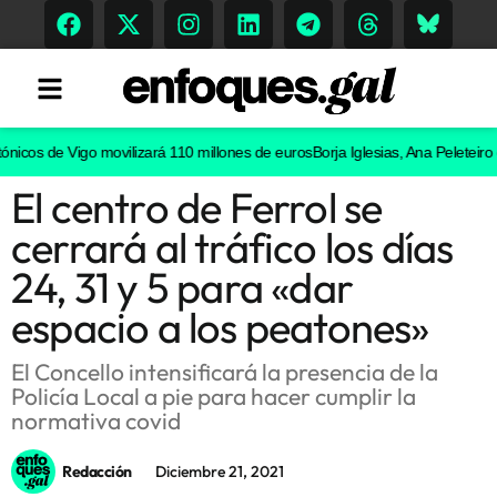
icos de Vigo movilizará 110 millones de euros
Borja Iglesias, Ana Peleteiro o 
El centro de Ferrol se
Tendencias
cerrará al tráfico los días
Memoria Histórica
24, 31 y 5 para «dar
espacio a los peatones»
Gastronomía
El Concello intensificará la presencia de la
Policía Local a pie para hacer cumplir la
Escenarios
normativa covid
Redacción
Diciembre 21, 2021
Sostenibilidad