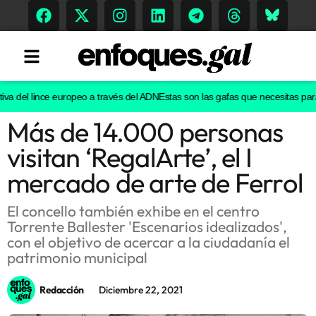
va del lince europeo a través del ADN
Estas son las gafas que necesitas para v
Más de 14.000 personas
Tendencias
visitan ‘RegalArte’, el I
Memoria Histórica
mercado de arte de Ferrol
El concello también exhibe en el centro
Torrente Ballester 'Escenarios idealizados',
Gastronomía
con el objetivo de acercar a la ciudadanía el
patrimonio municipal
Escenarios
Redacción
Diciembre 22, 2021
Sostenibilidad