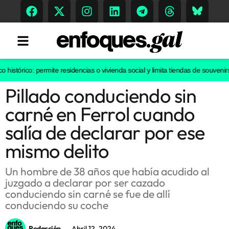
stórico: permite residencias o vivienda social y limita tiendas de souvenirs o
Pillado conduciendo sin
Tendencias
carné en Ferrol cuando
Memoria Histórica
salía de declarar por ese
mismo delito
Gastronomía
Un hombre de 38 años que había acudido al
juzgado a declarar por ser cazado
Escenarios
conduciendo sin carné se fue de allí
conduciendo su coche
Sostenibilidad
Redacción
Abril 12, 2024