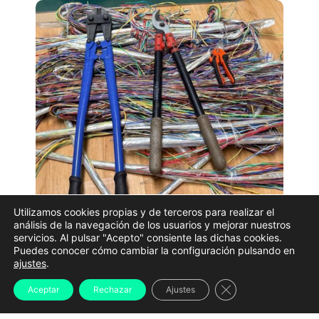
Utilizamos cookies propias y de terceros para realizar el
análisis de la navegación de los usuarios y mejorar nuestros
La Guardia Civil ha detenido a
tres hombres como
servicios. Al pulsar "Acepto" consiente las dichas cookies.
Puedes conocer cómo cambiar la configuración pulsando en
presuntos autores de un robo con fuerza
tras ser
ajustes
.
sorprendidos cuando sustraían cable de cobre de una
Cerrar el banner d
Aceptar
Rechazar
Ajustes
instalación de telecomunicaciones en el municipio
ourensano de Vilamartín de Valdeorras.