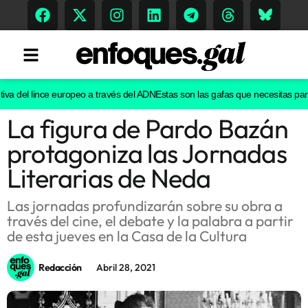
va del lince europeo a través del ADN
Estas son las gafas que necesitas para v
La figura de Pardo Bazán
Tendencias
protagoniza las Jornadas
Memoria Histórica
Literarias de Neda
Las jornadas profundizarán sobre su obra a
través del cine, el debate y la palabra a partir
Gastronomía
de esta jueves en la Casa de la Cultura
Escenarios
Redacción
Abril 28, 2021
Sostenibilidad