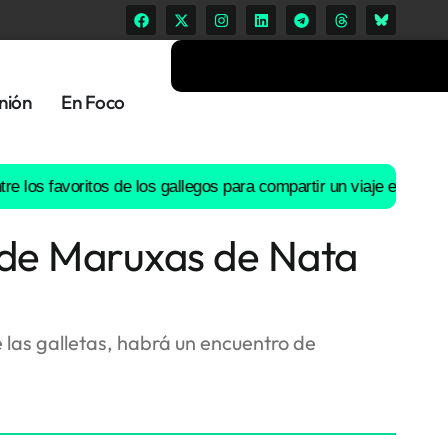
nión
En Foco
avoritos de los gallegos para compartir un viaje en coche
El río L
r de Maruxas de Nata
 las galletas, habrá un encuentro de