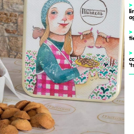
>
l
a
>
t
>
ca
‘t