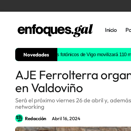
Inicio
Po
Novedades
 de semiconductores fotónicos de Vigo movilizará 110 millones d
AJE Ferrolterra organ
Tendencias
en Valdoviño
Memoria
Histórica
Será el próximo viernes 26 de abril y, ademá
networking
Gastronomía
Redacción
Abril 16, 2024