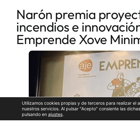
Narón premia proyect
incendios e innovación
Emprende Xove Mini
Utilizamos cookies propias y de terceros para realizar el 
nuestros servicios. Al pulsar "Acepto" consiente las dic
pulsando en
ajustes
.