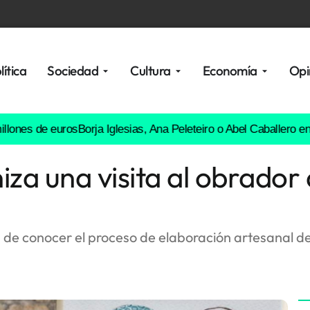
lítica
Sociedad
Cultura
Economía
Opi
e euros
Borja Iglesias, Ana Peleteiro o Abel Caballero entre los f
iza una visita al obrado
s de conocer el proceso de elaboración artesanal de