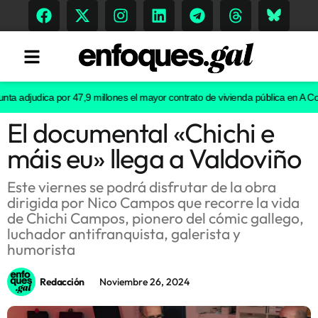
 adjudica por 47,9 millones el mayor contrato de vivienda pública en A Coru
El documental «Chichi e
Tendencias
máis eu» llega a Valdoviño
Memoria Histórica
Este viernes se podrá disfrutar de la obra
dirigida por Nico Campos que recorre la vida
de Chichi Campos, pionero del cómic gallego,
Gastronomía
luchador antifranquista, galerista y
humorista
Escenarios
Redacción
Noviembre 26, 2024
Sostenibilidad