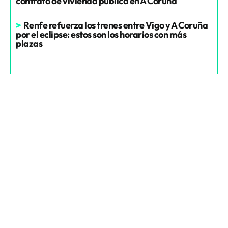
contrato de vivienda pública en A Coruña
>
Renfe refuerza los trenes entre Vigo y A Coruña
por el eclipse: estos son los horarios con más
plazas