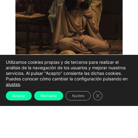
Utilizamos cookies propias y de terceros para realizar el
'Os espazos en branco', Premio Mestre Mateo al mejor
análisis de la navegación de los usuarios y mejorar nuestros
servicios. Al pulsar "Acepto" consiente las dichas cookies.
documental 2024
Puedes conocer cómo cambiar la configuración pulsando en
ajustes
.
El próximo jueves 19 de diciembre, a las
11:00 horas
,
Valdoviño asistirá a la última sesión del ciclo de cine
Cerrar el banner d
Aceptar
Rechazar
Ajustes
Mestre Mateo de este año. El auditorio de la Casa de
la Cultura acogerá la proyección del documental ‘Os
espazos en branco’ y donde se contará con la
presencia de los participantes en los
talleres de
estimulación cognitiva
organizados por el Concello,