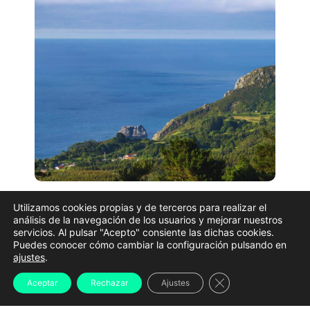
Cedeira ha puesto en marcha el proyecto «Respira
Utilizamos cookies propias y de terceros para realizar el
Cedeira», una iniciativa que busca promover el
análisis de la navegación de los usuarios y mejorar nuestros
servicios. Al pulsar "Acepto" consiente las dichas cookies.
turismo activo y sensibilizar a la población sobre la
Puedes conocer cómo cambiar la configuración pulsando en
ajustes
.
riqueza y los desafíos medioambientales del litoral de
la región a través de cuatro rutas temáticas. El
Cerrar el banner d
Aceptar
Rechazar
Ajustes
proyecto cuenta con el respaldo financiero del Fondo