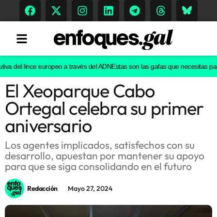
va del lince europeo a través del ADN
Estas son las gafas que necesitas para 
El Xeoparque Cabo
Tendencias
Ortegal celebra su primer
Memoria Histórica
aniversario
Los agentes implicados, satisfechos con su
desarrollo, apuestan por mantener su apoyo
Gastronomía
para que se siga consolidando en el futuro
Escenarios
Redacción
Mayo 27, 2024
Sostenibilidad