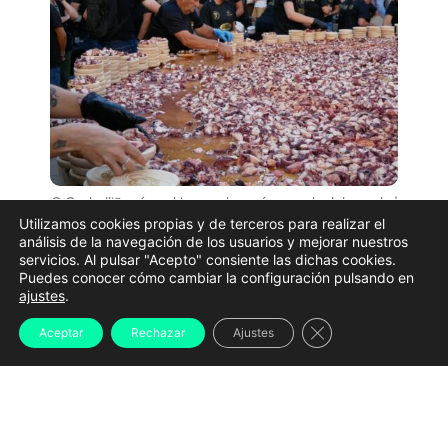
O Carballiño récord tapa pulpo más grande del mundo |
Concello do Carballiño
Utilizamos cookies propias y de terceros para realizar el
análisis de la navegación de los usuarios y mejorar nuestros
Pulpo, mejillones, lamprea o almejas compartirán
servicios. Al pulsar "Acepto" consiente las dichas cookies.
Puedes conocer cómo cambiar la configuración pulsando en
protagonismo con grandes conciertos, eventos de
ajustes
.
cultura urbana y romerías que convierten
Cerrar el banner d
Aceptar
Rechazar
Ajustes
prácticamente toda Galicia en un gran escenario
festivo. Estas son algunas de las citas más
destacadas.