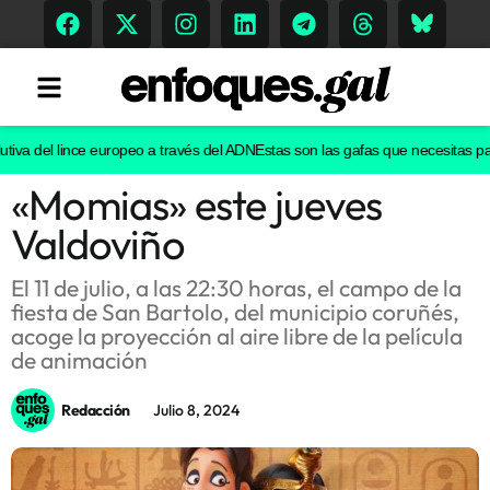
va del lince europeo a través del ADN
Estas son las gafas que necesitas para v
«Momias» este jueves
Tendencias
Valdoviño
Memoria Histórica
El 11 de julio, a las 22:30 horas, el campo de la
fiesta de San Bartolo, del municipio coruñés,
acoge la proyección al aire libre de la película
Gastronomía
de animación
Escenarios
Redacción
Julio 8, 2024
Sostenibilidad