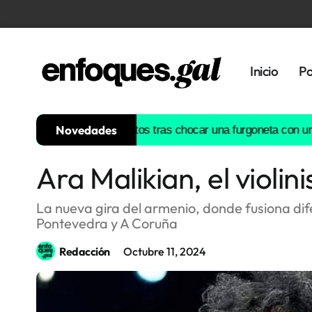
Inicio
Po
Novedades
tas galegos
Dos muertos tras chocar una furgoneta con un camió
Ara Malikian, el violini
Tendencias
Memoria
La nueva gira del armenio, donde fusiona dife
Histórica
Pontevedra y A Coruña
Redacción
Octubre 11, 2024
Gastronomía