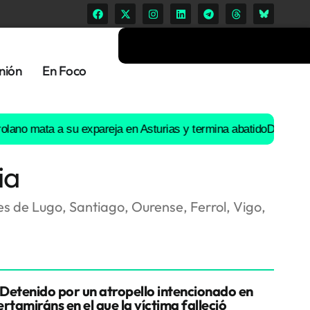
nión
En Foco
 mata a su expareja en Asturias y termina abatido
Detenido por un
ia
des de Lugo, Santiago, Ourense, Ferrol, Vigo,
Detenido por un atropello intencionado en
rtamiráns en el que la víctima falleció