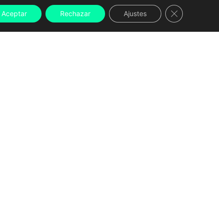
Cerrar el ban
Aceptar
Rechazar
Ajustes