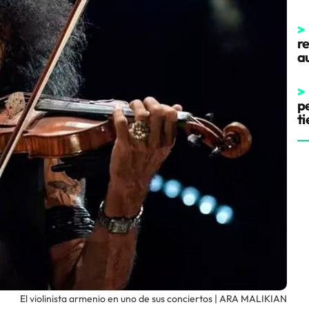
>
r
a
>
pe
t
El violinista armenio en uno de sus conciertos | ARA MALIKIAN