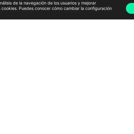
análisis de la navegación de los usuarios y mejorar
has cookies. Puedes conocer cómo cambiar la configuración
da súa colección de vasos de grandes citas musicais | Enfoques
 festivais. É o caso de
Iago Piñeiro
ou, como ben se
alego que asegura asistir a
máis de 20 festivais
no 2016
no
Festival de Ortigueira
e que pasou de