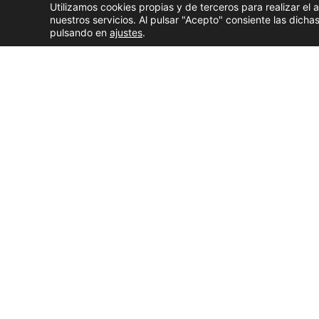
Utilizamos cookies propias y de terceros para realizar el 
nuestros servicios. Al pulsar "Acepto" consiente las dic
pulsando en
ajustes
.
Yago Piñeiro, o 'festivaleiro', xunto unha parte 
Hai quen conta o ano en meses e hai quen o fai en
define xa a si mesmo, o
«Festivaleiro»
, un mozo g
cada ano
. Unha tradición que comezou alá polo
a