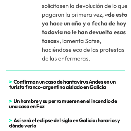
solicitasen la devolución de lo que
pagaron la primera vez
, «de esto
ya hace un año y a fecha de hoy
todavía no le han devuelto esas
tasas»,
lamenta Satse,
haciéndose eco de las protestas
de las enfermeras.
>
Confirman un caso de hantavirus Andes en un
turista franco-argentino aislado en Galicia
>
Un hombre y su perro mueren en el incendio de
una casa en Foz
>
Así será el eclipse del siglo en Galicia: horarios y
dónde verlo