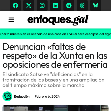
rro mueren en el incendio de una casa en Foz
Así será el eclipse del siglo e
Denuncian «faltas de
Tendencias
respeto» de la Xunta en las
Memoria Histórica
oposiciones de enfermería
El sindicato Satse ve "deficiencias" en la
tramitación de las bases y en una ampliación
Gastronomía
del tiempo máximo sobre la marcha
Escenarios
Redacción
Febrero 6, 2024
Sostenibilidad